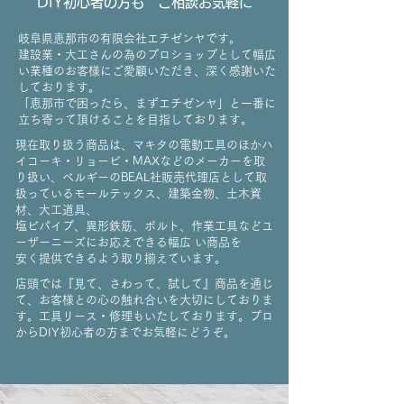
DIY初心者の方も ご相談お気軽に
岐阜県恵那市の有限会社エチゼンヤです。
建設業・大工さんの為のプロショップとして幅広
い業種のお客様にご愛顧いただき、深く感謝いた
しております。
​
​「恵那市で困ったら、まずエチゼンヤ」と一番に
立ち寄って頂けることを目指しております。
現在取り扱う商品は、マキタの電動工具のほかハ
イコーキ・リョービ・MAXなどのメーカーを取
り扱い、ベルギーのBEAL社販売代理店として取
扱っているモールテックス、建築金物、土木資
材、大工道具、
塩ビパイプ、異形鉄筋、ボルト、作業工具などユ
ーザーニーズにお応えできる幅広 い商品を
安く提供できるよう取り揃えています。
店頭では『見て、さわって、試して』商品を通じ
て、お客様との心の触れ合いを大切にしておりま
す。工具リース・修理もいたしております。プロ
からDIY初心者の方までお気軽にどうぞ。