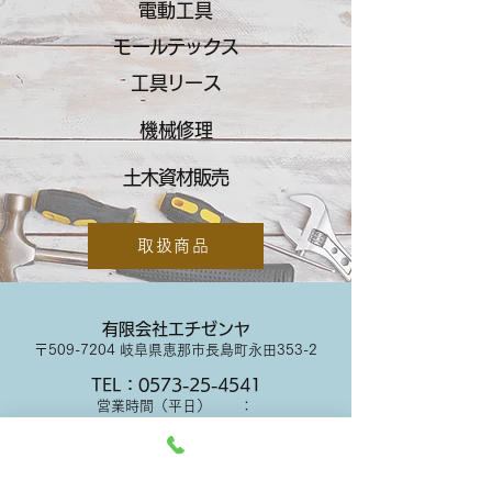
電動工具
​モールテックス
​工具リース
​機械修理
土木資材販売
取扱商品
有限会社エチゼンヤ
〒509-7204 岐阜県恵那市長島町永田353-2
TEL：0573-25-4541
営業時間（平日） ：
07:00～19:00
（土・祝日）：
07:00～18:00