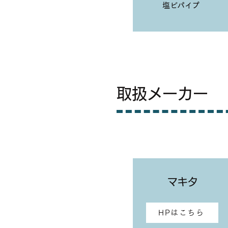
​塩ビパイプ
​取扱メーカー
​マキタ
HPはこちら